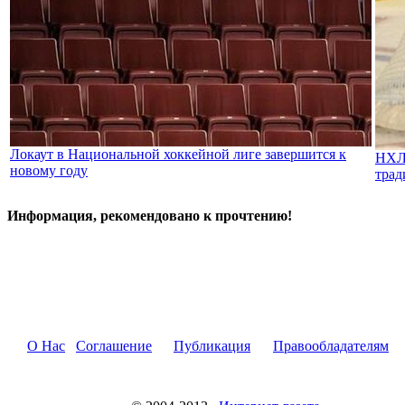
Локаут в Национальной хоккейной лиге завершится к
НХЛ 
новому году
трад
Информация, рекомендовано к прочтению!
О Нас
Соглашение
Публикация
Правообладателям