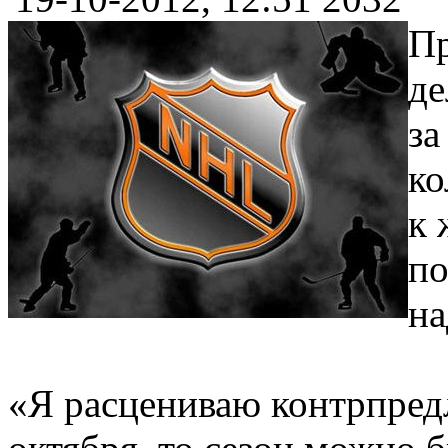
Пр
де
за
ко
к 
по
на
«Я расцениваю контрпредл