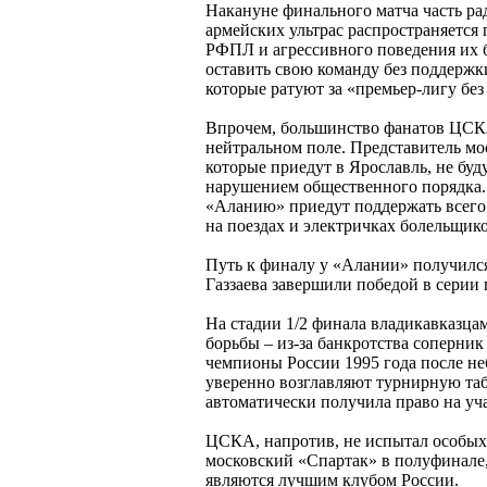
Накануне финального матча часть р
армейских ультрас распространяется 
РФПЛ и агрессивного поведения их 
оставить свою команду без поддержки
которые ратуют за «премьер-лигу без
Впрочем, большинство фанатов ЦСКА
нейтральном поле. Представитель мо
которые приедут в Ярославль, не бу
нарушением общественного порядка. 
«Аланию» приедут поддержать всего
на поездах и электричках болельщико
Путь к финалу у «Алании» получилс
Газзаева завершили победой в серии 
На стадии 1/2 финала владикавказцам
борьбы – из-за банкротства соперни
чемпионы России 1995 года после не
уверенно возглавляют турнирную таб
автоматически получила право на уч
ЦСКА, напротив, не испытал особых 
московский «Спартак» в полуфинале
являются лучшим клубом России.