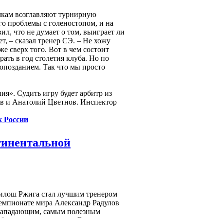
очкам возглавляют турнирную
о проблемы с голеностопом, и на
л, что не думает о том, выиграет ли
т, – сказал тренер СЭ. – Не хожу
е сверх того. Вот в чем состоит
ать в год столетия клуба. Но по
с опозданием. Так что мы просто
я». Судить игру будет арбитр из
ов и Анатолий Цветнов. Инспектор
к России
тинентальной
лош Ржига стал лучшим тренером
чемпионате мира Александр Радулов
нападающим, самым полезным