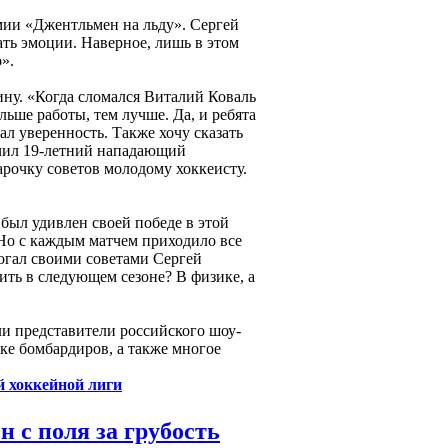
мии «Джентльмен на льду». Сергей
вать эмоции. Наверное, лишь в этом
».
ну. «Когда сломался Виталий Коваль
льше работы, тем лучше. Да, и ребята
л уверенность. Также хочу сказать
учил 19-летний нападающий
рочку советов молодому хоккеисту.
 был удивлен своей победе в этой
 Но с каждым матчем приходило все
могал своими советами Сергей
ить в следующем сезоне? В физике, а
али представители российского шоу-
ске бомбардиров, а также многое
й хоккейной лиги
 с поля за грубость