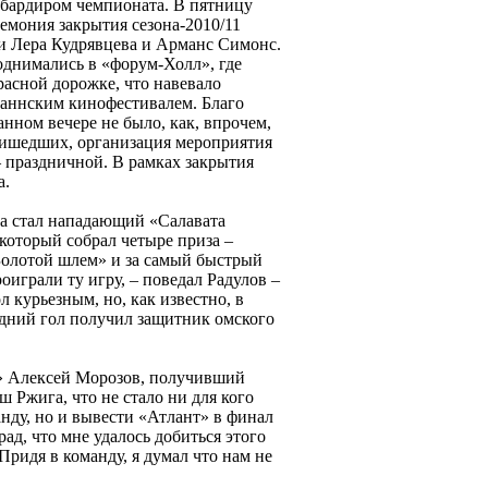
мбардиром чемпионата. В пятницу
емония закрытия сезона-2010/11
и Лера Кудрявцева и Арманс Симонс.
днимались в «форум-Холл», где
расной дорожке, что навевало
аннским кинофестивалем. Благо
анном вечере не было, как, впрочем,
ришедших, организация мероприятия
– праздничной. В рамках закрытия
а.
а стал нападающий «Салавата
который собрал четыре приза –
Золотой шлем» и за самый быстрый
играли ту игру, – поведал Радулов –
 курьезным, но, как известно, в
здний гол получил защитник омского
а» Алексей Морозов, получивший
Ржига, что не стало ни для кого
нду, но и вывести «Атлант» в финал
ад, что мне удалось добиться этого
 Придя в команду, я думал что нам не