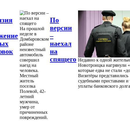
нзия
По
версии
На прошлой
неделе в
жение
–
Домбаровском
ных
наехал
районе
неизвестный
овок
на
автомобиль
спящего
совершил
Недавно к одной житель
наезд на
Новотроицка нагрянули «
человека.
которые едва не стали «д
Местный
Визитёры представились
житель
судебными приставами и 
поселка
уплаты банковского долга
Полевой, 42-
летний
мужчина,
умер от
причиненных
повреждений.