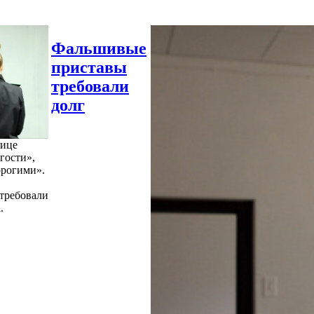
Фальшивые
приставы
требовали
долг
нице
гости»,
орогими».
требовали
.