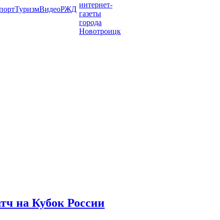
порт
Туризм
Видео
РЖД
тч на Кубок России