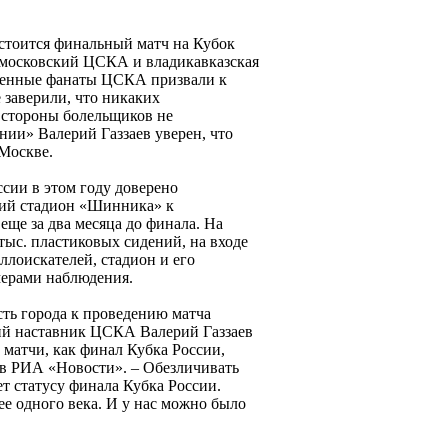
остоится финальный матч на Кубок
я московский ЦСКА и владикавказская
оенные фанаты ЦСКА призвали к
е заверили, что никаких
 стороны болельщиков не
нии» Валерий Газзаев уверен, что
Москве.
сии в этом году доверено
ий стадион «Шинника» к
ще за два месяца до финала. На
тыс. пластиковых сидений, на входе
ллоискателей, стадион и его
мерами наблюдения.
ть города к проведению матча
й наставник ЦСКА Валерий Газзаев
матчи, как финал Кубка России,
аев РИА «Новости». – Обезличивать
ет статусу финала Кубка России.
е одного века. И у нас можно было