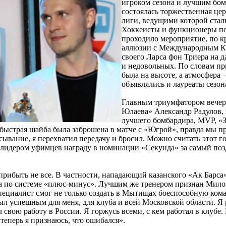
игроком сезона и лучшим бо
состоялась торжественная цер
лиги, ведущими которой стал
Хоккеисты и функционеры по
проходило мероприятие, по к
аллюзии с Международным К
своего Ларса фон Триера на д
и недовольных. По словам п
была на высоте, а атмосфера 
объявлялись и лауреаты сезон
Главным триумфатором вечер
Юлаева» Александр Радулов, 
лучшего бомбардира, MVP, «
быстрая шайба была заброшена в матче с «Югрой», правда мы про
ывание, я перехватил передачу и бросил. Можно считать этот гол
е с лидером уфимцев награду в номинации «Секунда» за самый по
прибыть не все. В частности, нападающий казанского «Ак Барс
а по системе «плюс-минус». Лучшим же тренером признан Милош 
пециалист смог не только создать в Мытищах боеспособную кома
 успешным для меня, для клуба и всей Московской области. Я р
 свою работу в России. Я горжусь всеми, с кем работал в клубе.
теперь я признаюсь, что ошибался».