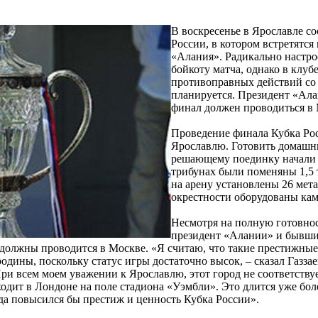
В воскресенье в Ярославле с
России, в котором встретятс
«Алания». Радикально настр
бойкоту матча, однако в клуб
противоправных действий со
планируется. Президент «Ала
финал должен проводиться в 
Проведение финала Кубка Рос
Ярославлю. Готовить домашн
решающему поединку начали е
трибунах были поменяны 1,5 
на арену установлены 26 мета
окрестности оборудованы ка
Несмотря на полную готовнос
президент «Алании» и бывши
должны проводится в Москве. «Я считаю, что такие престижные 
одины, поскольку статус игры достаточно высок, – сказал Газз
 При всем моем уважении к Ярославлю, этот город не соответству
дит в Лондоне на поле стадиона «Уэмбли». Это длится уже боле
гда повысился бы престиж и ценность Кубка России».