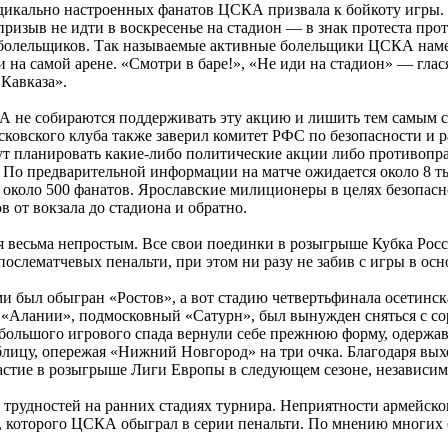
адикально настроенных фанатов ЦСКА призвала к бойкоту игры.
призыв не идти в воскресенье на стадион — в знак протеста прот
болельщиков. Так называемые активные болельщики ЦСКА намер
 на самой арене. «Смотри в баре!», «Не иди на стадион» — глас
 Кавказа».
 не собираются поддерживать эту акцию и лишить тем самым 
сковского клуба также заверил комитет РФС по безопасности и р
дут планировать какие-либо политические акции либо противопра
По предварительной информации на матче ожидается около 8 т
 около 500 фанатов. Ярославские милиционеры в целях безопас
в от вокзала до стадиона и обратно.
я весьма непростым. Все свои поединки в розыгрыше Кубка Рос
послематчевых пенальти, при этом ни разу не забив с игры в осн
и был обыгран «Ростов», а вот стадию четвертьфинала осетинска
к «Алании», подмосковный «Сатурн», был вынужден сняться с с
большого игрового спада вернули себе прежнюю форму, одержав 
лицу, опережая «Нижний Новгород» на три очка. Благодаря вых
астие в розыгрыше Лиги Европы в следующем сезоне, независимо
трудностей на ранних стадиях турнира. Неприятности армейско
, которого ЦСКА обыграл в серии пенальти. По мнению многих