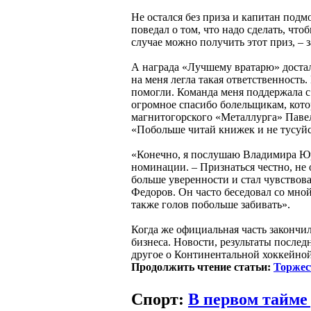
Не остался без приза и капитан под
поведал о том, что надо сделать, что
случае можно получить этот приз, – з
А награда «Лучшему вратарю» достал
на меня легла такая ответственность.
помогли. Команда меня поддержала с 
огромное спасибо болельщикам, кот
магнитогорского «Металлурга» Павел
«Побольше читай книжек и не тусуйс
«Конечно, я послушаю Владимира Юрзи
номинации. – Признаться честно, не
больше уверенности и стал чувствова
Федоров. Он часто беседовал со мной
также голов побольше забивать».
Когда же официальная часть закончил
бизнеса. Новости, результаты послед
другое о Континентальной хоккейной
Продолжить чтение статьи:
Торжес
Спорт:
В первом тайме 