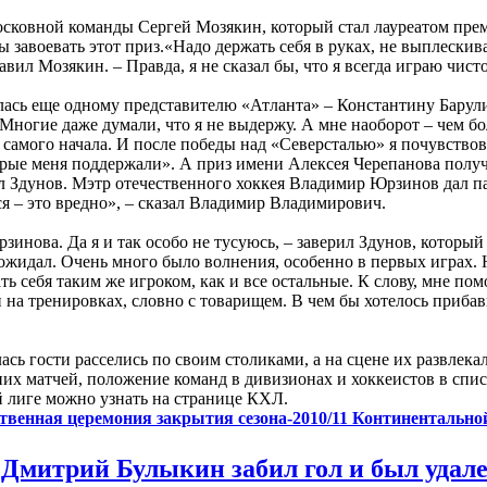
московной команды Сергей Мозякин, который стал лауреатом пре
бы завоевать этот приз.«Надо держать себя в руках, не выплески
авил Мозякин. – Правда, я не сказал бы, что я всегда играю чисто
ась еще одному представителю «Атланта» – Константину Барули
 Многие даже думали, что я не выдержу. А мне наоборот – чем бо
самого начала. И после победы над «Северсталью» я почувствова
орые меня поддержали». А приз имени Алексея Черепанова пол
 Здунов. Мэтр отечественного хоккея Владимир Юрзинов дал па
я – это вредно», – сказал Владимир Владимирович.
нова. Да я и так особо не тусуюсь, – заверил Здунов, который
 ожидал. Очень много было волнения, особенно в первых играх.
ть себя таким же игроком, как и все остальные. К слову, мне по
 на тренировках, словно с товарищем. В чем бы хотелось прибав
ась гости расселись по своим столиками, а на сцене их развлек
них матчей, положение команд в дивизионах и хоккеистов в спи
 лиге можно узнать на странице КХЛ.
твенная церемония закрытия сезона-2010/11 Континентально
Дмитрий Булыкин забил гол и был удален