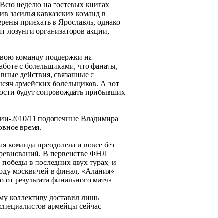
 Всю неделю на гостевых книгах
ив засилья кавказских команд в
ены приехать в Ярославль, однако
ят лозунги организаторов акции,
свою команду поддержки на
аботе с болельщиками, что фанаты,
вные действия, связанные с
ысяч армейских болельщиков. А вот
ности будут сопровождать прибывших
сии-2010/11 подопечные Владимира
овное время.
я команда преодолела и вовсе без
оревнований. В первенстве ФНЛ
победы в последних двух турах, и
оду москвичей в финал, «Алания»
 от результата финального матча.
му коллективу доставил лишь
 специалистов армейцы сейчас