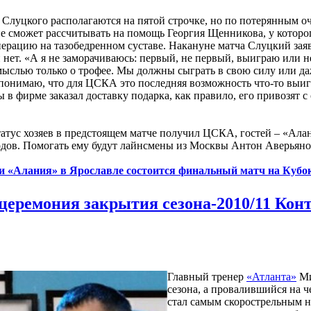
Слуцкого располагаются на пятой строчке, но по потерянным 
 сможет рассчитывать на помощь Георгия Щенникова, у которог
ерацию на тазобедренном суставе. Накануне матча Слуцкий заяви
 нет. «А я не заморачиваюсь: первый, не первый, выиграю или не
ыслью только о трофее. Мы должны сыграть в свою силу или даж
 понимаю, что для ЦСКА это последняя возможность что-то выигр
ы в фирме заказал доставку подарка, как правило, его привозят 
атус хозяев в предстоящем матче получил ЦСКА, гостей – «Алани
одов. Помогать ему будут лайнсмены из Москвы Антон Аверьян
 «Алания» в Ярославле состоится финальный матч на Кубо
церемония закрытия сезона-2010/11 Кон
Главный тренер
«Атланта»
Ми
сезона, а провалившийся на 
стал самым скорострельным 