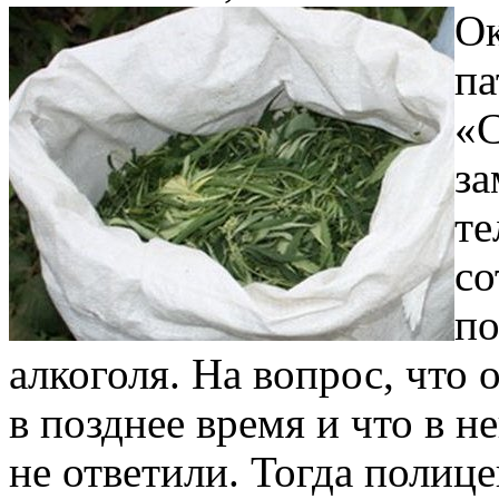
Ок
па
«С
за
те
с
по
алкоголя. На вопрос, что 
в позднее время и что в 
не ответили. Тогда полиц