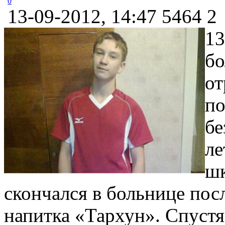
0
13-09-2012, 14:47
5464
2
13
бо
от
по
бе
ле
шк
скончался в больнице пос
напитка «Тархун». Спустя