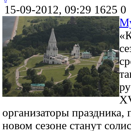
0
15-09-2012, 09:29
1625
0
М
«К
се
ср
та
ру
XV
организаторы праздника,
новом сезоне станут соли