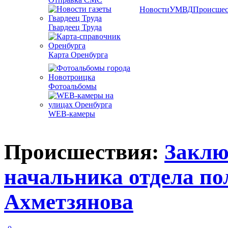
Новости
УМВД
Происшес
Гвардеец Труда
Карта Оренбурга
Фотоальбомы
WEB-камеры
Происшествия:
Заклю
начальника отдела п
Ахметзянова