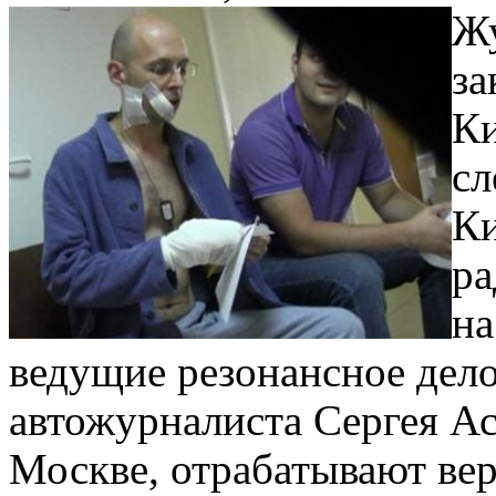
Ж
за
Ки
сл
Ки
ра
н
ведущие резонансное дело
автожурналиста Сергея Ас
Москве, отрабатывают вер