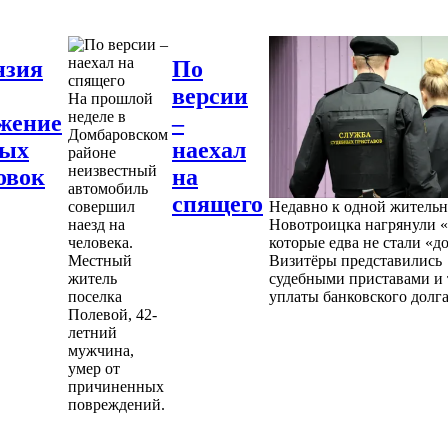
нзия
По
версии
На прошлой
неделе в
жение
–
Домбаровском
ных
наехал
районе
неизвестный
овок
на
автомобиль
спящего
совершил
Недавно к одной житель
наезд на
Новотроицка нагрянули «
человека.
которые едва не стали «д
Местный
Визитёры представились
житель
судебными приставами и 
поселка
уплаты банковского долга
Полевой, 42-
летний
мужчина,
умер от
причиненных
повреждений.