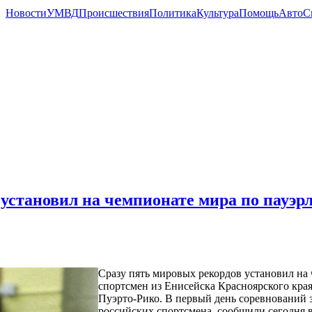
Новости
УМВД
Происшествия
Политика
Культура
Помощь
Авто
С
 установил на чемпионате мира по пауэ
Сразу пять мировых рекордов установил на
спортсмен из Енисейска Красноярского края
Пуэрто-Рико. В первый день соревнований 
российских спортсмена, сообщили сегодня в