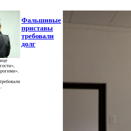
Фальшивые
приставы
требовали
долг
нице
гости»,
орогими».
требовали
.