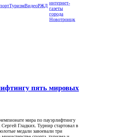
порт
Туризм
Видео
РЖД
рлифтингу пять мировых
 чемпионате мира по пауэрлифтингу
 Сергей Гладких. Турнир стартовал в
золотые медали завоевали три
 министерстве спорта, туризма и