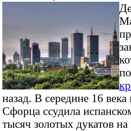
Де
Ма
пр
за
ко
по
кр
назад. В середине 16 века
Сфорца ссудила испанско
тысяч золотых дукатов на