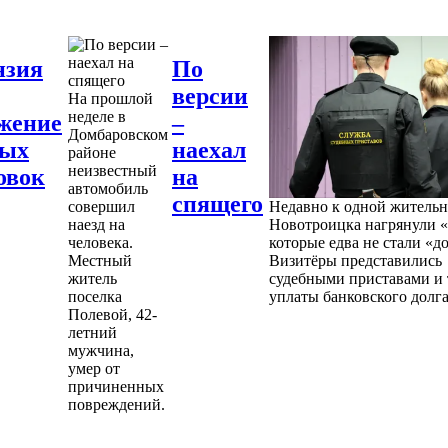
нзия
По
версии
На прошлой
неделе в
жение
–
Домбаровском
ных
наехал
районе
неизвестный
овок
на
автомобиль
спящего
совершил
Недавно к одной житель
наезд на
Новотроицка нагрянули «
человека.
которые едва не стали «д
Местный
Визитёры представились
житель
судебными приставами и 
поселка
уплаты банковского долга
Полевой, 42-
летний
мужчина,
умер от
причиненных
повреждений.