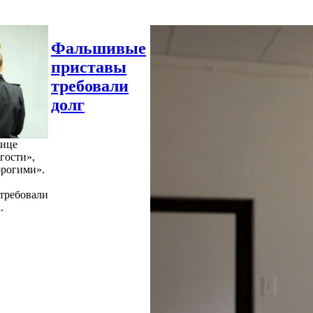
Фальшивые
приставы
требовали
долг
нице
гости»,
орогими».
требовали
.