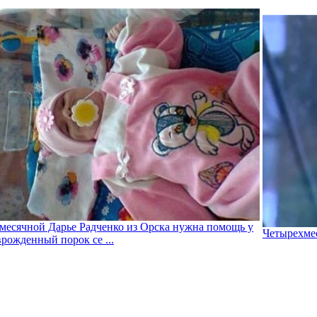
месячной Дарье Радченко из Орска нужна помощь у
Четырехмес
врожденный порок се ...