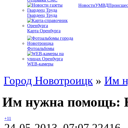
Новости
УМВД
Происшес
Гвардеец Труда
Карта Оренбурга
Фотоальбомы
WEB-камеры
Город Новотроицк
»
Им н
Им нужна помощь: 
+11
24-05-2013, 07:07
22416