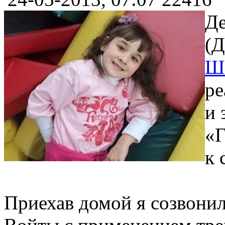
Де
(Д
Ша
ре
и 
«Г
к 
Приехав домой я созвонил