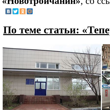
«Новотройчанин»
, со с
По теме статьи: «Тепе