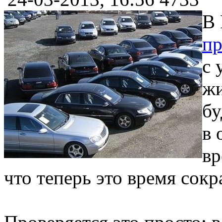
В 
пр
с 
жи
бу
в 
вр
что теперь это время сокр