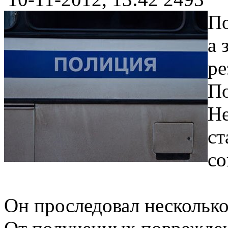
По
а 
ре
По
Не
ст
со
Он проследовал несколько