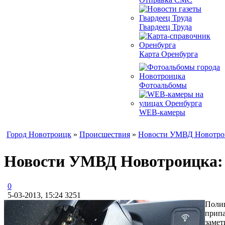
Гвардеец Труда
Карта Оренбурга
Фотоальбомы
WEB-камеры
Город Новотроицк
»
Происшествия
»
Новости УМВД Новотро
Новости УМВД Новотроицка: 
0
5-03-2013, 15:24
3251
Полиц
припа
замет