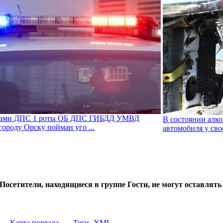
рами ДПС 1 роты ОБ ДПС ГИБДД УМВД
В состоянии алк
городу Орску пойман уго ...
автомобиля у сво
Посетители, находящиеся в группе
Гости
, не могут оставлят
Карта портала
Теги
XML