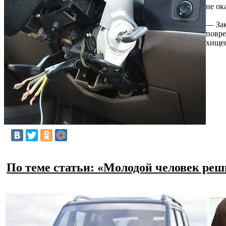
не ок
— Зак
повре
хищен
По теме статьи: «Молодой человек реш