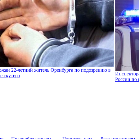
ржан 22-летний житель Оренбурга по подозрению в
Инспекто
е скутера
России по 
ия
Правообладателям
Написать нам
Рекламодателям