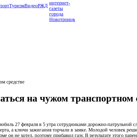
порт
Туризм
Видео
РЖД
ом средстве
ться на чужом транспортном 
биль 27 февраля в 5 утра сотрудниками дорожно-патрульной сл
а, а ключи зажигания торчали в замке. Молодой человек решил 
ме он не хотел, поэтому прибавил газу. В результате этого пар