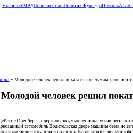
Новости
УМВД
Происшествия
Политика
Культура
Помощь
Авто
С
ицка
» Молодой человек решил покататься на чужом транспортн
Молодой человек решил поката
ейские Оренбурга задержали злоумышленника, угнавшего автомо
ркованный автомобиль Водительская дверь машины была не заперт
ил автомобиль сотрудников полиции. Встречаться с людьми в фор