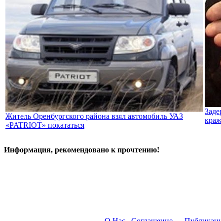
Заде
Житель Оренбургского района взял автомобиль УАЗ
краж
«PATRIOT» покататься
Информация, рекомендовано к прочтению!
О Нас
Соглашение
Публикац