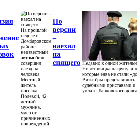
нзия
По
версии
На прошлой
неделе в
жение
–
Домбаровском
ных
наехал
районе
неизвестный
овок
на
автомобиль
спящего
совершил
Недавно к одной житель
наезд на
Новотроицка нагрянули «
человека.
которые едва не стали «д
Местный
Визитёры представились
житель
судебными приставами и 
поселка
уплаты банковского долга
Полевой, 42-
летний
мужчина,
умер от
причиненных
повреждений.