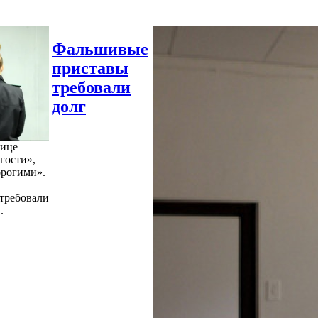
Фальшивые
приставы
требовали
долг
нице
гости»,
орогими».
требовали
.