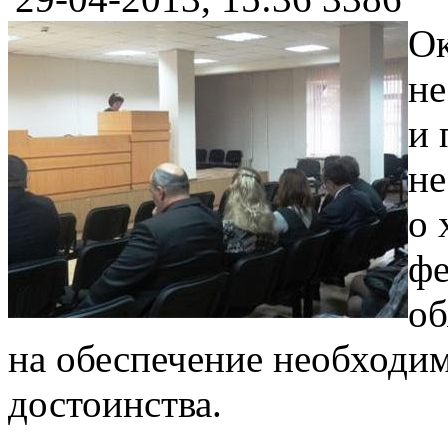
Ок
не
и 
не
о 
фе
об
на обеспечение необходим
достоинства.