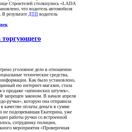
 улице Строителей столкнулись «LADA
новлено, что водитель автомобиля
. В результате
ДТП
водитель
овек
а торгующего
трено уголовное дело в отношении
ециальные технические средства,
 информации. Как было установлено,
зданный ею интернет-магазин, стала
я о продаже «шпионских штучек»,
Ф запрещен законом. В начале апреля
чудо-ручки», которую она отправила
 в качестве оплаты деньги в сумме
го не подозревавшая Екатерина, уже
нцип работы ручки со встроенной
залось, сотруднику полиции,
скного мероприятия «Проверочная