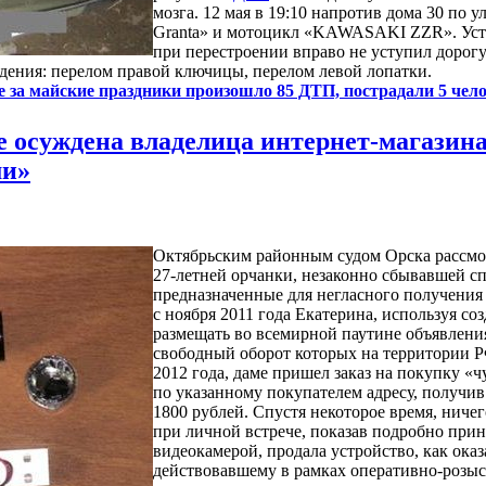
мозга. 12 мая в 19:10 напротив дома 30 по
Granta» и мотоцикл «KAWASAKI ZZR». Уста
при перестроении вправо не уступил дорогу
дения: перелом правой ключицы, перелом левой лопатки.
е за майские праздники произошло 85 ДТП, пострадали 5 чел
е осуждена владелица интернет-магазин
ми»
Октябрьским районным судом Орска рассмо
27-летней орчанки, незаконно сбывавшей сп
предназначенные для негласного получения
с ноября 2011 года Екатерина, используя со
размещать во всемирной паутине объявлени
свободный оборот которых на территории Р
2012 года, даме пришел заказ на покупку «
по указанному покупателем адресу, получив
1800 рублей. Спустя некоторое время, ниче
при личной встрече, показав подробно при
видеокамерой, продала устройство, как ока
действовавшему в рамках оперативно-розы