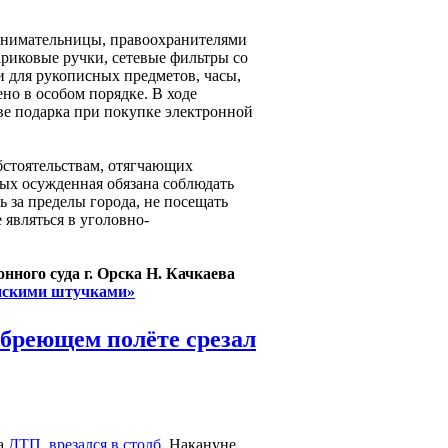
ринимательницы, правоохранителями
риковые ручки, сетевые фильтры со
 для рукописных предметов, часы,
о в особом порядке. В ходе
тве подарка при покупке электронной
бстоятельствам, отягчающих
рых осужденная обязана соблюдать
ь за пределы города, не посещать
 являться в уголовно-
нного суда г. Орска Н. Качкаева
онскими штучками»
 бреющем полёте срезал
та
ДТП
,
врезался в столб
. Накануне