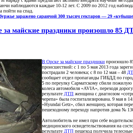
И наряду с ядами предлагают активно внедрять научные методы
анчи наблюдаются каждые 10-12 лет. С 2009 по 2012 год наблюда
 пойти на спад.
буржье заражено саранчой 300 тысяч гектаров — 29 «кубыше
е за майские праздники произошло 85 ДТ
В Орске за майские праздники
произошло 8
происшествий: с 1 по 5 мая 2013 года зарег
пострадали 2 человека; с 8 по 12 мая – 48
Д
сообщает отдел пропаганды ГИБДД по городу
5 по переулку Сарматскому сбили пожилую
колеса автомобиля «AVIA», переходя дорогу
результате
ДТП
женщина с диагнозом «сотря
черепа» была госпитализирована. 9 мая в 14
«Hyundai Getz», сбил женщину, которая пер
пешеходному переходу напротив дома № 130
Автолюбитель не имел при себе водительск
медицинского освидетельствования на состо
результате
ДТП
пешеход получила телесные 