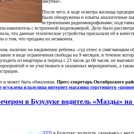
закупка».
После чего, в ходе осмотра жилища предп
были обнаружены и изъяты аналогичные ша
встроенными радиомикрофонами; подставки
-накопитель с встроенной видеокамерой. Дело было рассмотрен
нила, что данные технические устройства присылали ей в качес
ла о том, что продажа их незаконна.
ном, наличие на иждивении ребенка –суд отнес к смягчающим о
зание в виде ограничения свободы на 9 месяцев, в течение кото
ходить из квартиры в период с 23 часов до 06 часов, не выезжат
роприятий и не участвовать в указанных мероприятиях, а также
истрации.
л и может быть обжалован.
Пресс-секретарь Октябрьского райо
е осуждена владелица интернет-магазина торгующего «шпи
вечером в Бузулуке водитель «Мазды» на
ДТП
в Бузулуке: водитель, скрываясь с мес