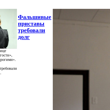
Фальшивые
приставы
требовали
долг
нице
гости»,
орогими».
требовали
.