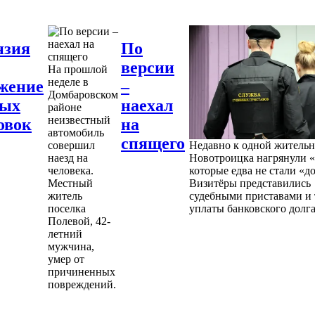
нзия
По
версии
На прошлой
неделе в
жение
–
Домбаровском
ных
наехал
районе
неизвестный
овок
на
автомобиль
спящего
совершил
Недавно к одной житель
наезд на
Новотроицка нагрянули «
человека.
которые едва не стали «д
Местный
Визитёры представились
житель
судебными приставами и 
поселка
уплаты банковского долга
Полевой, 42-
летний
мужчина,
умер от
причиненных
повреждений.