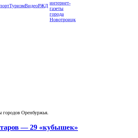
порт
Туризм
Видео
РЖД
ы городов Оренбуржья.
ктаров — 29 «кубышек»