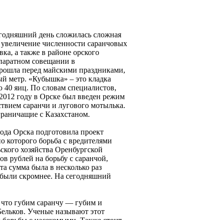
егодняшний день сложилась сложная
я увеличение численности саранчовых
ка, а также в районе орского
ппаратном совещании в
прошла перед майскими праздниками,
ый метр. «Кубышка» – это кладка
о 40 яиц. По словам специалистов,
2012 году в Орске был введен режим
ствием саранчи и лугового мотылька.
 граничащие с Казахстаном.
ода Орска подготовила проект
но которого борьба с вредителями
ьского хозяйства Оренбургской
ов рублей на борьбу с саранчой,
а сумма была в несколько раз
 были скромнее. На сегодняшний
 что губим саранчу — губим и
Бельков. Ученые называют этот