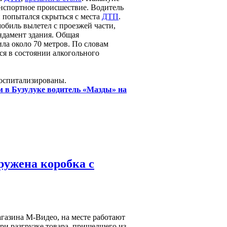
нспортное происшествие. Водитель
 попытался скрыться с места
ДТП
.
мобиль вылетел с проезжей части,
ундамент здания. Общая
ла около 70 метров. По словам
ся в состоянии алкогольного
госпитализированы.
м в Бузулуке водитель «Мазды» на
ружена коробка с
газина М-Видео, на месте работают
ри разгрузке товара, пришедшего из