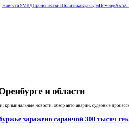
Новости
УМВД
Происшествия
Политика
Культура
Помощь
Авто
С
Оренбурге и области
и: криминальные новости, обзор авто-аварий, судебные процесс
буржье заражено саранчой 300 тысяч ге