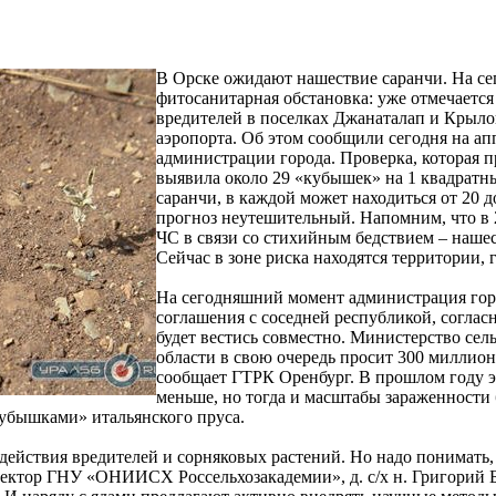
В Орске ожидают нашествие саранчи. На с
фитосанитарная обстановка: уже отмечаетс
вредителей в поселках Джанаталап и Крылов
аэропорта. Об этом сообщили сегодня на а
администрации города. Проверка, которая 
выявила около 29 «кубышек» на 1 квадратн
саранчи, в каждой может находиться от 20 д
прогноз неутешительный. Напомним, что в 
ЧС в связи со стихийным бедствием – наше
Сейчас в зоне риска находятся территории,
На сегодняшний момент администрация гор
соглашения с соседней республикой, соглас
будет вестись совместно. Министерство сел
области в свою очередь просит 300 миллион
сообщает ГТРК Оренбург. В прошлом году эт
меньше, но тогда и масштабы зараженности
кубышками» итальянского пруса.
действия вредителей и сорняковых растений. Но надо понимать,
ектор ГНУ «ОНИИСХ Россельхозакадемии», д. с/х н. Григорий 