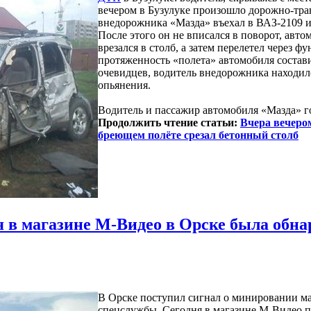
вечером в Бузулуке произошло дорожно-тра
внедорожника «Мазда» въехал в ВАЗ-2109 и
После этого он не вписался в поворот, авто
врезался в столб, а затем перелетел через ф
протяженность «полета» автомобиля состави
очевидцев, водитель внедорожника находил
опьянения.
Водитель и пассажир автомобиля «Мазда» 
Продолжить чтение статьи:
Вчера вечеро
бреющем полёте срезал бетонный столб
я в магазине М-Видео в Орске была обна
В Орске поступил сигнал о минировании ма
спецслужбы. Сегодня в магазине М-Видео п