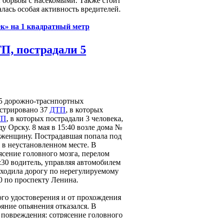
 борьбы с насекомыми. Также стоит
лась особая активность вредителей.
к» на 1 квадратный метр
П, пострадали 5
5 дорожно-траснпортных
истрировано 37
ДТП
, в которых
ТП
, в которых пострадали 3 человека,
 Орску. 8 мая в 15:40 возле дома №
 женщину. Пострадавшая попала под
 в неустановленном месте. В
сение головного мозга, перелом
:30 водитель, управляя автомобилем
еходила дорогу по нерегулируемому
 по проспекту Ленина.
ого удостоверения и от прохождения
яние опьянения отказался. В
повреждения: сотрясение головного