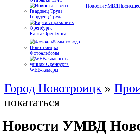
Новости
УМВД
Происшес
Гвардеец Труда
Карта Оренбурга
Фотоальбомы
WEB-камеры
Город Новотроицк
»
Прои
покататься
Новости УМВД Ново