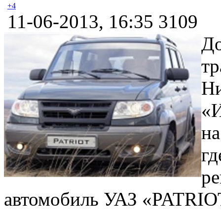
+4
11-06-2013, 16:35
3109
До
тр
Ни
«И
на
гд
ре
автомобиль УАЗ «PATRIOT