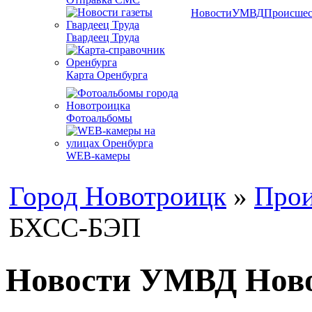
Новости
УМВД
Происшес
Гвардеец Труда
Карта Оренбурга
Фотоальбомы
WEB-камеры
Город Новотроицк
»
Прои
БХСС-БЭП
Новости УМВД Ново