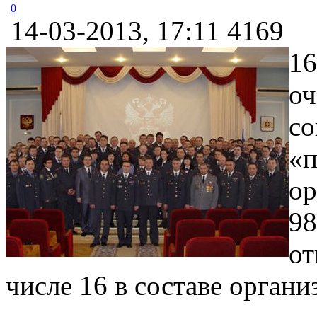
0
14-03-2013, 17:11
4169
16
оч
со
«п
ор
98
от
числе 16 в составе орган