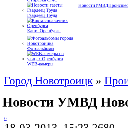
Новости
УМВД
Происшес
Гвардеец Труда
Карта Оренбурга
Фотоальбомы
WEB-камеры
Город Новотроицк
»
Прои
Новости УМВД Новот
0
18-03-2013, 15:23
2680