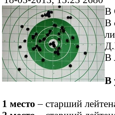
В 
В 
ли
Д.
В 
В 
1 место
– старший лейтен