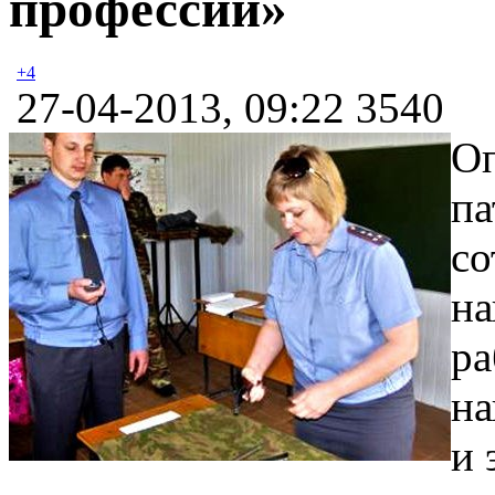
профессии»
+4
27-04-2013, 09:22
3540
Оп
па
со
на
ра
на
и 