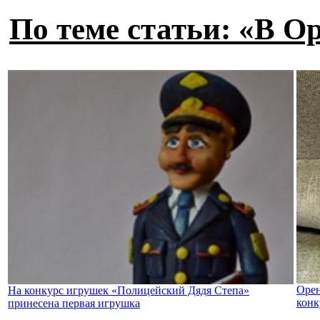
По теме статьи: «В О
Орен
На конкурс игрушек «Полицейский Дядя Степа»
конк
принесена первая игрушка