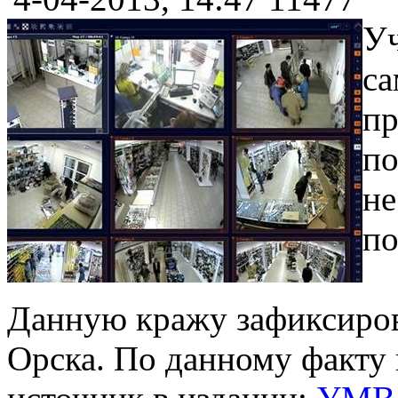
Уч
са
пр
по
не
по
Данную кражу зафиксиров
Орска. По данному факту 