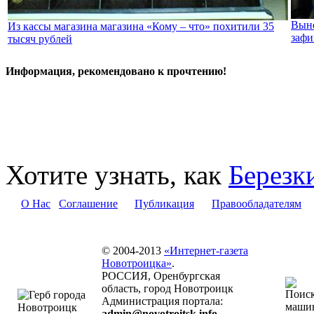
Выне
Из кассы магазина магазина «Кому – что» похитили 35
зафи
тысяч рублей
Информация, рекомендовано к прочтению!
Хотите узнать, как
Березк
О Нас
Соглашение
Публикация
Правообладателям
© 2004-2013
«Интернет-газета
Новотроицка»
.
РОССИЯ, Оренбургская
область, город Новотроицк
Администрация портала:
admin@novotroitsk.info