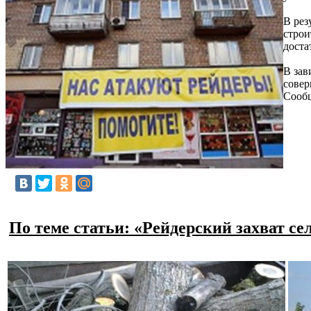
В рез
строи
доста
В зав
совер
Сооб
По теме статьи: «Рейдерский захват с