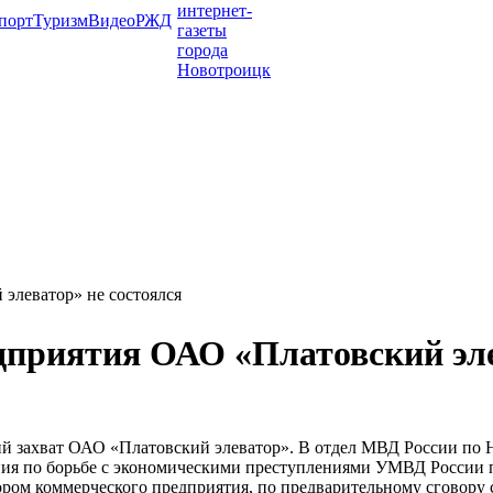
порт
Туризм
Видео
РЖД
элеватор» не состоялся
дприятия ОАО «Платовский эле
й захват ОАО «Платовский элеватор». В отдел МВД России по 
ния по борьбе с экономическими преступлениями УМВД России 
ктором коммерческого предприятия, по предварительному сговор