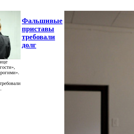
Фальшивые
приставы
требовали
долг
нице
гости»,
орогими».
требовали
.