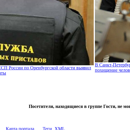
В Санкт-Петербу
СП России по Оренбургской области выявил
похищение челов
аты
Посетители, находящиеся в группе
Гости
, не м
Карта портала
Теги
XML