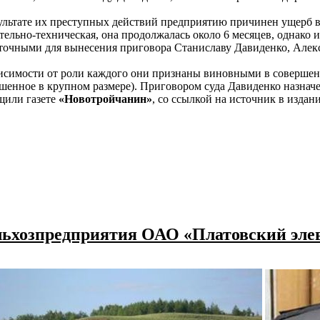
ультате их преступных действий предприятию причинен ущерб в 
тельно-техническая, она продолжалась около 6 месяцев, однак
точными для вынесения приговора Станиславу Давиденко, Алекс
исимости от роли каждого они признаны виновными в совершении
шенное в крупном размере). Приговором суда Давиденко назначе
щили газете
«Новотройчанин»
, со ссылкой на источник в издан
ельхозпредприятия ОАО «Платовский элев