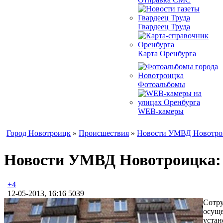
Гвардеец Труда
Карта Оренбурга
Фотоальбомы
WEB-камеры
Город Новотроицк
»
Происшествия
»
Новости УМВД Новотро
Новости УМВД Новотроицка: Р
+4
12-05-2013, 16:16
5039
Сотру
осуще
устан