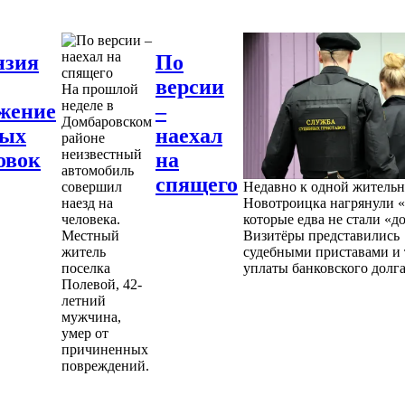
нзия
По
версии
На прошлой
неделе в
жение
–
Домбаровском
ных
наехал
районе
неизвестный
овок
на
автомобиль
спящего
совершил
Недавно к одной житель
наезд на
Новотроицка нагрянули «
человека.
которые едва не стали «д
Местный
Визитёры представились
житель
судебными приставами и 
поселка
уплаты банковского долга
Полевой, 42-
летний
мужчина,
умер от
причиненных
повреждений.