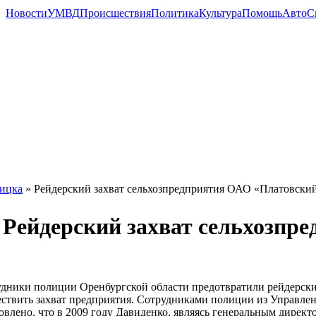
Новости
УМВД
Происшествия
Политика
Культура
Помощь
Авто
С
ицка
» Рейдерский захват сельхозпредприятия ОАО «Платовский 
ейдерский захват сельхозпре
дники полиции Оренбургской области предотвратили рейдерски
ствить захват предприятия. Сотрудниками полиции из Управле
овлено, что в 2009 году Давиденко, являясь генеральным дире