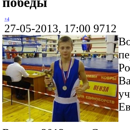
победы
+4
27-05-2013, 17:00
9712
Во
пе
Ро
Ва
уч
Ев