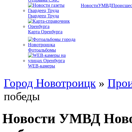
Новости
УМВД
Происшес
Гвардеец Труда
Карта Оренбурга
Фотоальбомы
WEB-камеры
Город Новотроицк
»
Прои
победы
Новости УМВД Новот