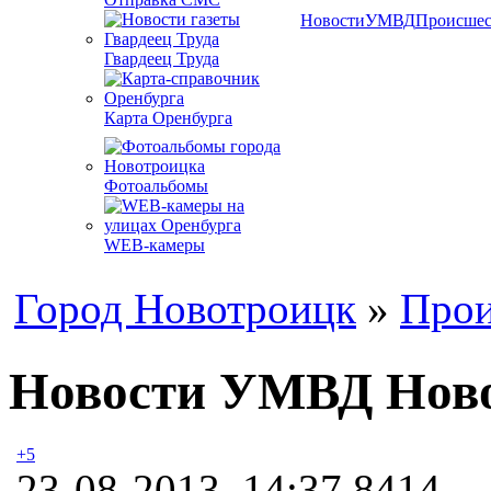
Новости
УМВД
Происшес
Гвардеец Труда
Карта Оренбурга
Фотоальбомы
WEB-камеры
Город Новотроицк
»
Прои
Новости УМВД Новот
+5
23-08-2013, 14:37
8414