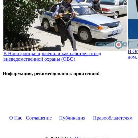
В Ор
В Новотроицке проверили как работает отряд
дом,
вневедомственной охраны (ОВО)
Информация, рекомендовано к прочтению!
О Нас
Соглашение
Публикация
Правообладателям