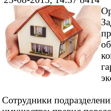
Ор
За
пр
об
ко
га
эк
Сотрудники подразделени