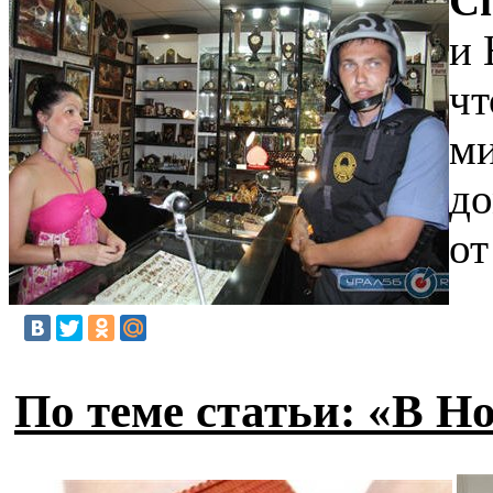
С
и 
чт
ми
до
от
По теме статьи: «В Н