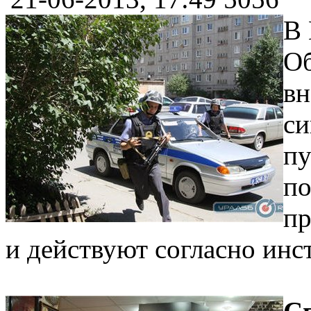
В 
Об
вн
си
пу
по
пр
и действуют согласно инст