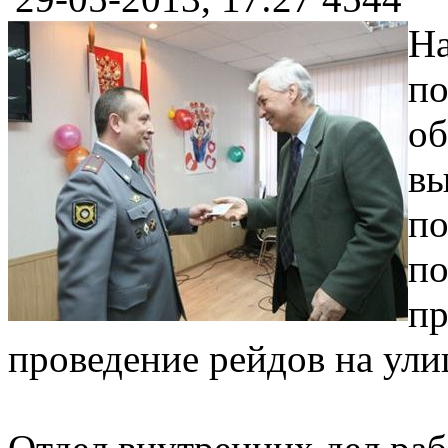
На
по
об
вы
по
по
пр
проведение рейдов на ули