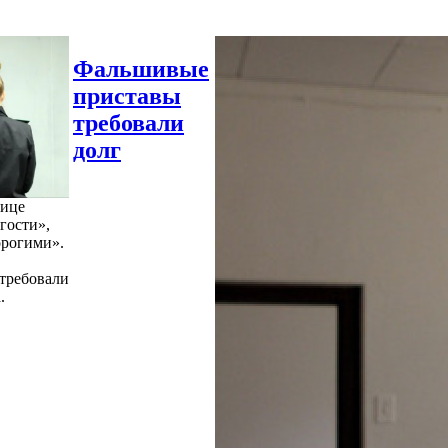
Фальшивые
приставы
требовали
долг
нице
гости»,
орогими».
требовали
.