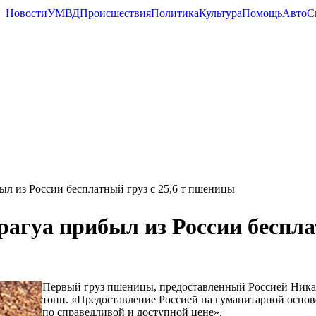
Новости
УМВД
Происшествия
Политика
Культура
Помощь
Авто
С
ыл из России бесплатный груз с 25,6 т пшеницы
агуа прибыл из России беспла
Первый груз пшеницы, предоставленный Россией Никара
тонн. «Предоставление Россией на гуманитарной основ
по справедливой и доступной цене».