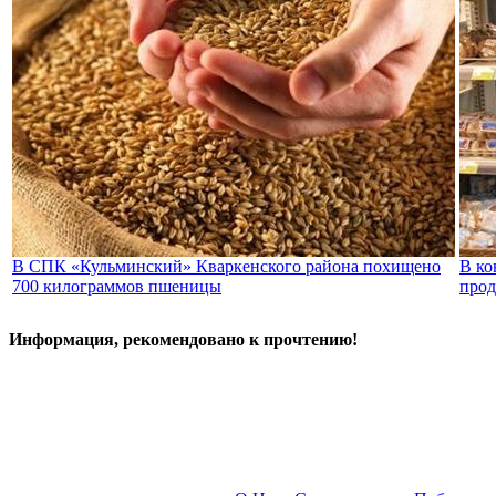
В СПК «Кульминский» Кваркенского района похищено
В ко
700 килограммов пшеницы
прод
Информация, рекомендовано к прочтению!