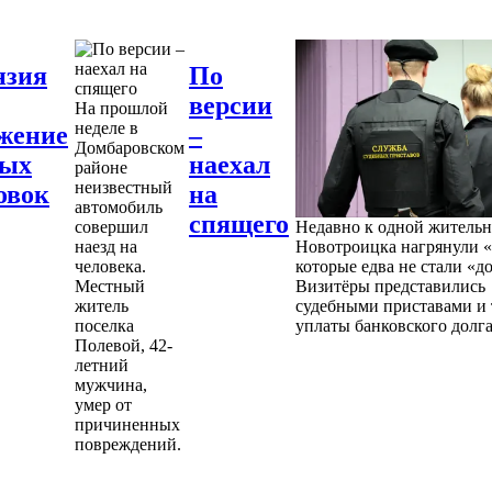
нзия
По
версии
На прошлой
неделе в
жение
–
Домбаровском
ных
наехал
районе
неизвестный
овок
на
автомобиль
спящего
совершил
Недавно к одной житель
наезд на
Новотроицка нагрянули «
человека.
которые едва не стали «д
Местный
Визитёры представились
житель
судебными приставами и 
поселка
уплаты банковского долга
Полевой, 42-
летний
мужчина,
умер от
причиненных
повреждений.