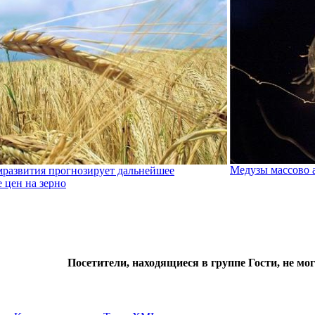
Медузы массово 
развития прогнозирует дальнейшее
 цен на зерно
Посетители, находящиеся в группе
Гости
, не мо