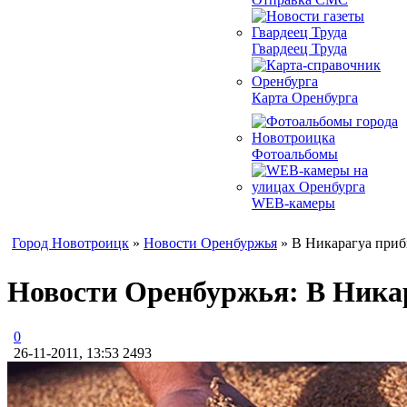
Гвардеец Труда
Карта Оренбурга
Фотоальбомы
WEB-камеры
Город Новотроицк
»
Новости Оренбуржья
» В Никарагуа приб
Новости Оренбуржья: В Никар
0
26-11-2011, 13:53
2493