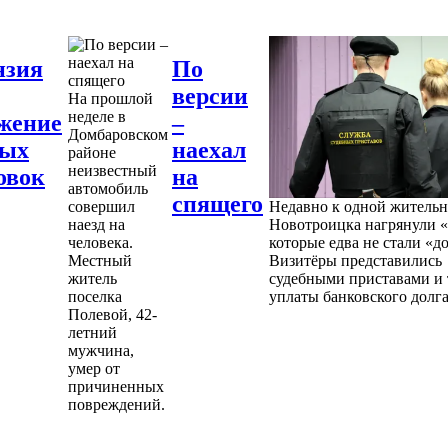
нзия
По
версии
На прошлой
неделе в
жение
–
Домбаровском
ных
наехал
районе
неизвестный
овок
на
автомобиль
спящего
совершил
Недавно к одной житель
наезд на
Новотроицка нагрянули «
человека.
которые едва не стали «д
Местный
Визитёры представились
житель
судебными приставами и 
поселка
уплаты банковского долга
Полевой, 42-
летний
мужчина,
умер от
причиненных
повреждений.