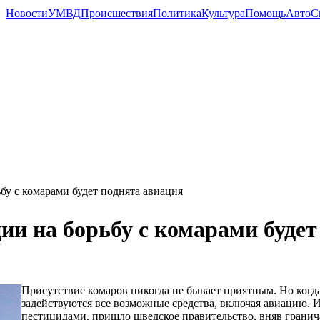
Новости
УМВД
Происшествия
Политика
Культура
Помощь
Авто
С
бу с комарами будет поднята авиация
и на борьбу с комарами будет
Присутствие комаров никогда не бывает приятным. Но когд
задействуются все возможные средства, включая авиацию. И
пестицидами, пришло шведское правительство, вняв гранич