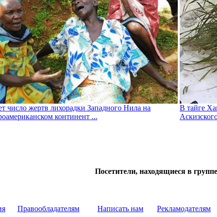
ет число жертв лихорадки Западного Нила на
В тайге Ха
роамериканском континент ...
Аскизского
Посетители, находящиеся в групп
ия
Правообладателям
Написать нам
Рекламодателям