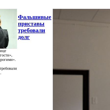
Фальшивые
приставы
требовали
долг
нице
гости»,
орогими».
требовали
.