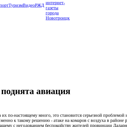
порт
Туризм
Видео
РЖД
 поднята авиация
а их по-настоящему много, это становится серьезной проблемой 
менно к такому решению - атаке на комаров с воздуха в районе 
ащему с негодованием беспокойству жителей провинции Даларна.