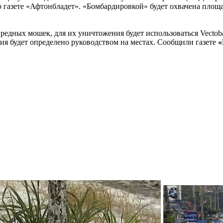
азете «Афтонбладет». «Бомбардировкой» будет охвачена площадь
вредных мошек, для их уничтожения будет использоваться Vecto
ия будет определено руководством на местах. Сообщили газете
«