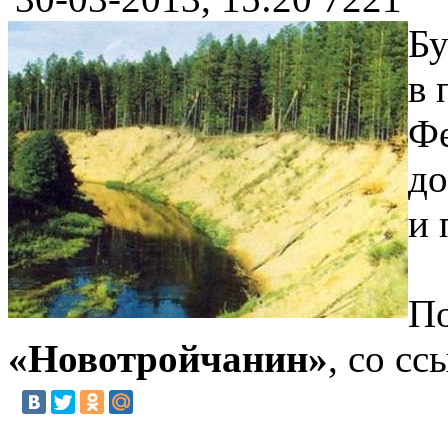
Бу
в 
Фе
до
и 
По
«Новотройчанин»
, со с