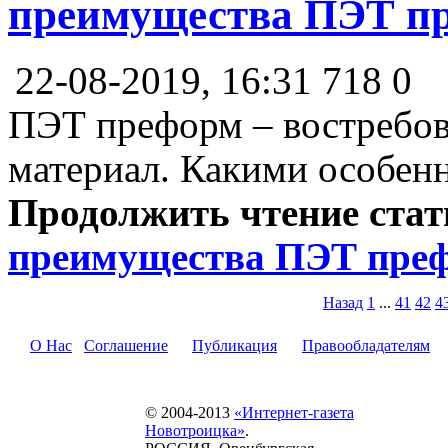
преимущества ПЭТ п
22-08-2019, 16:31
718
0
ПЭТ преформ – востребов
материал. Какими особенн
Продолжить чтение ста
преимущества ПЭТ пре
Назад
1
...
41
42
4
О Нас
Соглашение
Публикация
Правообладателям
© 2004-2013
«Интернет-газета
Новотроицка»
.