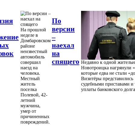
нзия
По
версии
На прошлой
неделе в
жение
–
Домбаровском
ных
наехал
районе
неизвестный
овок
на
автомобиль
спящего
совершил
Недавно к одной житель
наезд на
Новотроицка нагрянули «
человека.
которые едва не стали «д
Местный
Визитёры представились
житель
судебными приставами и 
поселка
уплаты банковского долга
Полевой, 42-
летний
мужчина,
умер от
причиненных
повреждений.