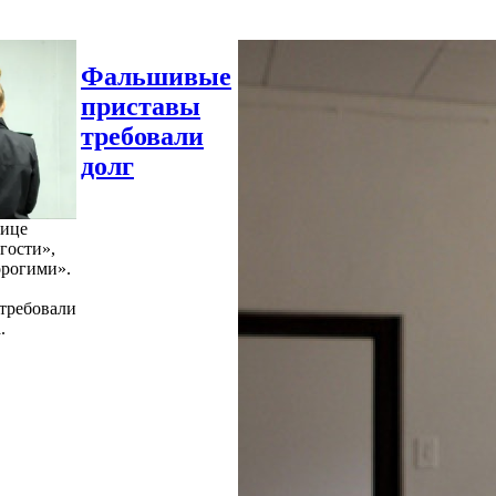
Фальшивые
приставы
требовали
долг
нице
гости»,
орогими».
требовали
.