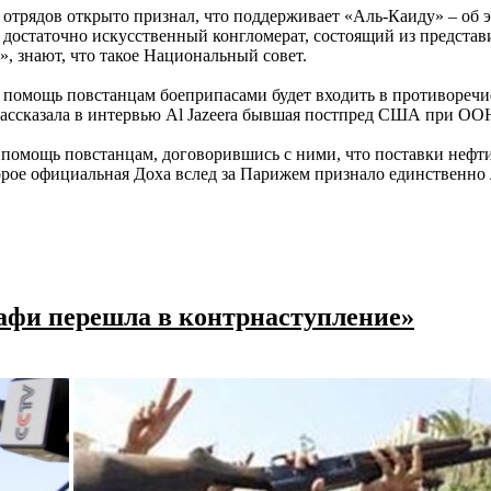
отрядов открыто признал, что поддерживает «Аль-Каиду» – об
й достаточно искусственный конгломерат, состоящий из предста
», знают, что такое Национальный совет.
то помощь повстанцам боеприпасами будет входить в противореч
ассказала в интервью Al Jazeera бывшая постпред США при ООН
 помощь повстанцам, договорившись с ними, что поставки нефти
торое официальная Доха вслед за Парижем признало единственн
афи перешла в контрнаступление»