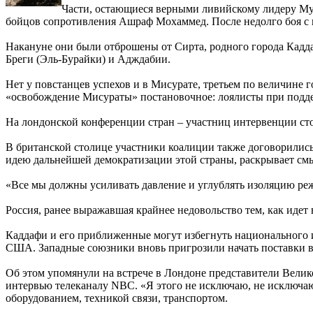
Части, остающиеся верными ливийскому лидеру Муам
бойцов сопротивления Ашраф Мохаммед. После недолго боя с
Накануне они были отброшены от Сирта, родного города Каддаф
Бреги (Эль-Бурайки) и Адждабии.
Нет у повстанцев успехов и в Мисурате, третьем по величине
«освобождение Мисураты» постановочное: лоялисты при поддерж
На лондонской конференции стран – участниц интервенции ст
В британской столице участники коалиции также договорились
идею дальнейшей демократизации этой страны, раскрывает смысл
«Все мы должны усиливать давление и углублять изоляцию реж
Россия, ранее выражавшая крайнее недовольство тем, как идет
Каддафи и его приближенные могут избегнуть национального и
США. Западные союзники вновь пригрозили начать поставки 
Об этом упомянули на встрече в Лондоне представители Велик
интервью телеканалу NBC. «Я этого не исключаю, не исключаю
оборудованием, техникой связи, транспортом.