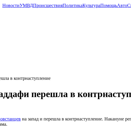
Новости
УМВД
Происшествия
Политика
Культура
Помощь
Авто
С
шла в контрнаступление
ддафи перешла в контрнаступ
повстанцев
на запад и перешла в контрнаступление. Накануне ре
ама.