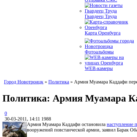
Гвардеец Труда
Карта Оренбурга
Фотоальбомы
WEB-камеры
Город Новотроицк
»
Политика
» Армия Муамара Каддафи пере
Политика: Армия Муамара Ка
0
30-03-2011, 14:11
1988
Армия Муамара Каддафи остановила
наступление 
вооружений повстанческой армии, заявил Барак Об