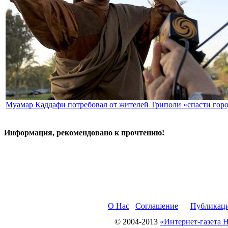
Муамар Каддафи потребовал от жителей Триполи «спасти гор
Информация, рекомендовано к прочтению!
О Нас
Соглашение
Публикац
© 2004-2013
«Интернет-газета 