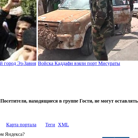
й город Эз-Завия
Войска Каддафи взяли порт Мисураты
Посетители, находящиеся в группе
Гости
, не могут оставлят
Карта портала
Теги
XML
ом Яндекса?