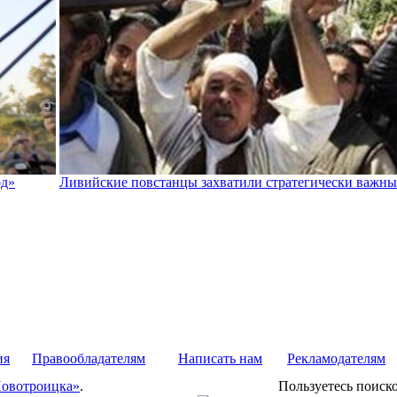
од»
Ливийские повстанцы захватили стратегически важны
ия
Правообладателям
Написать нам
Рекламодателям
Новотроицка»
.
Пользуетесь поиск