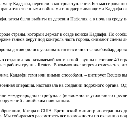
ару Каддафи, перешли в контрнаступление. Без массированной п
 правительственными войсками и поддерживающими Каддафи оп
и, затем были выбиты из деревни Нафалия, а в ночь на среду п
 городе страны, который держат в осаде войска Каддафи. По со
ке танков берут под контроль часть города, снимают сцены лик
ороны договорились усиливать интенсивность авиабомбардирово
 о создании так называемой контактной группы в составе 40 ст
 работы группы Reuters. В коммюнике встречи отмечается, что К
има Каддафи теми или иными способами, – цитирует Reuters выс
 военная операция, настаивала на создании подобного органа. О
ли международного трибунала (возможность уголовного преслед
вооружений ливийским повстанцам.
обритании, Катара и США. Британский министр иностранных дел
. Мы собираемся рассмотреть все возможности по оказанию подд