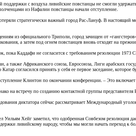
оддержки с воздуха ливийские повстанцы не смогли удержать за
олченцами из Нафалии повстанцы начали отступление.
отеряли стратегически важный город Рас-Лануф. В настоящий мо
общениям из официального Триполи, город зачищен от «гангстер
ования, а затем под огнем повстанцев вновь отходят на прежни
к, пока Каддафи не согласится с требованием резолюции 1973 
ран, а также Африканского союза, Евросоюза, Лиги арабских го
атар согласился принять у себя ее первое заседание, которое б
тупление Клинтон по окончании конференции. – Это включает в 
днако на встречу по созданию контактной группы представителя 
ования диктатора сейчас рассматривает Международный уголовн
 Уильям Хейг заметил, что одобренная Совбезом резолюция дае
ержки ливийскому народу, чтобы мы могли начать переход к бо