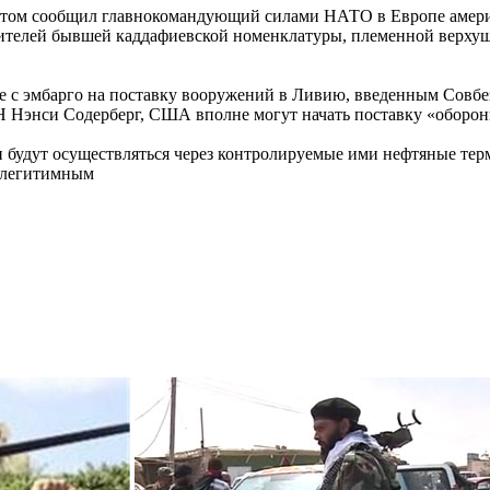
 этом сообщил главнокомандующий силами НАТО в Европе америк
вителей бывшей каддафиевской номенклатуры, племенной верхуш
ие с эмбарго на поставку вооружений в Ливию, введенным Совб
 Нэнси Содерберг, США вполне могут начать поставку «оборони
 будут осуществляться через контролируемые ими нефтяные терми
о легитимным