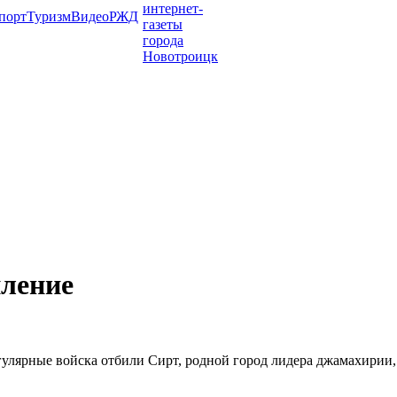
порт
Туризм
Видео
РЖД
ление
гулярные войска отбили Сирт, родной город лидера джамахирии,