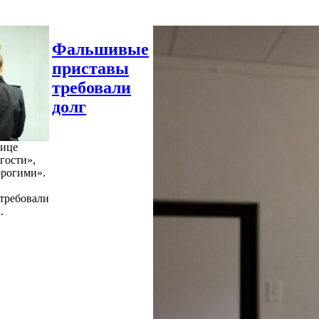
Фальшивые
приставы
требовали
долг
нице
гости»,
орогими».
требовали
.