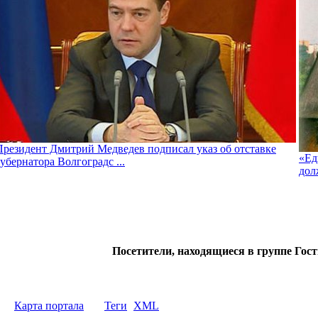
Президент Дмитрий Медведев подписал указ об отставке
«Ед
губернатора Волгоградс ...
дол
Посетители, находящиеся в группе
Гост
Карта портала
Теги
XML