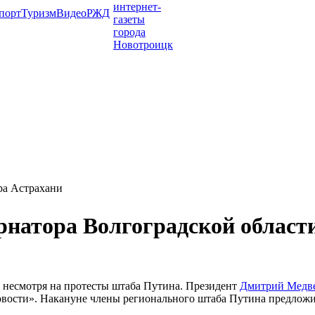
порт
Туризм
Видео
РЖД
ра Астрахани
рнатора Волгоградской област
, несмотря на протесты штаба Путина. Президент
Дмитрий Медв
вости». Накануне члены регионального штаба Путина предложил