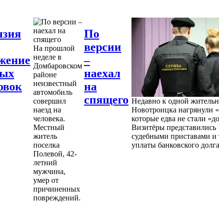
нзия
По
версии
На прошлой
неделе в
жение
–
Домбаровском
ных
наехал
районе
неизвестный
овок
на
автомобиль
спящего
совершил
Недавно к одной житель
наезд на
Новотроицка нагрянули «
человека.
которые едва не стали «д
Местный
Визитёры представились
житель
судебными приставами и 
поселка
уплаты банковского долга
Полевой, 42-
летний
мужчина,
умер от
причиненных
повреждений.