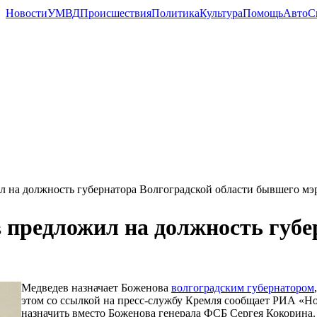
Новости
УМВД
Происшествия
Политика
Культура
Помощь
Авто
С
 на должность губернатора Волгоградской области бывшего мэ
предложил на должность губе
Медведев назначает Боженова
волгоградским губернатором
этом со ссылкой на пресс-службу Кремля сообщает РИА «Но
назначить вместо Боженова генерала ФСБ Сергея Кокорина.