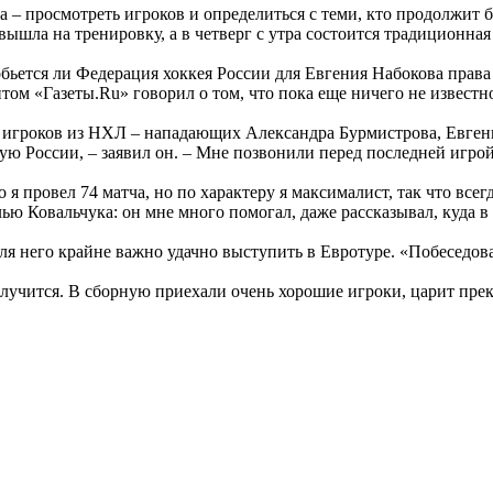
ча – просмотреть игроков и определиться с теми, кто продолжит
ышла на тренировку, а в четверг с утра состоится традиционная 
добьется ли Федерация хоккея России для Евгения Набокова пра
ом «Газеты.Ru» говорил о том, что пока еще ничего не известно
их игроков из НХЛ – нападающих Александра Бурмистрова, Евге
рную России, – заявил он. – Мне позвонили перед последней игро
 я провел 74 матча, но по характеру я максималист, так что всег
лью Ковальчука: он мне много помогал, даже рассказывал, куда в
него крайне важно удачно выступить в Евротуре. «Побеседовал с
ится. В сборную приехали очень хорошие игроки, царит прекрасн