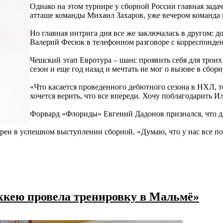
Однако на этом турнире у сборной России главная зада
атташе команды Михаил Захаров, уже вечером команда в
Но главная интрига дня все же заключалась в другом: 
Валерий Фесюк в телефонном разговоре с корреспондент
Чешский этап Евротура – шанс проявить себя для тро
сезон и еще год назад и мечтать не мог о вызове в сбо
«Что касается проведенного дебютного сезона в НХЛ, то
хочется верить, что все впереди. Хочу поблагодарить И
Форвард «Флориды» Евгений Дадонов признался, что для 
н в успешном выступлении сборной. «Думаю, что у нас все получ
оккею провела тренировку в Мальмё»