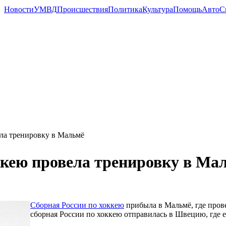
Новости
УМВД
Происшествия
Политика
Культура
Помощь
Авто
С
ла тренировку в Мальмё
ккею провела тренировку в Ма
Сборная России по хоккею
прибыла в Мальмё, где прове
сборная России по хоккею отправилась в Швецию, где е