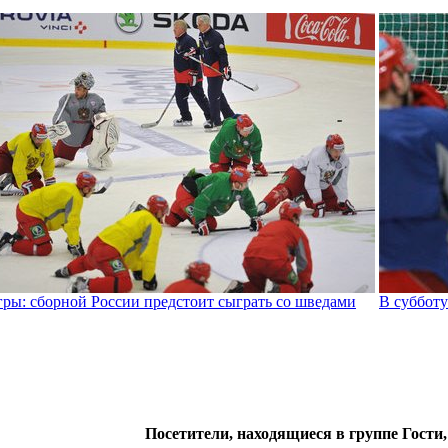
ры: сборной России предстоит сыграть со шведами
В субботу
Посетители, находящиеся в группе
Гости