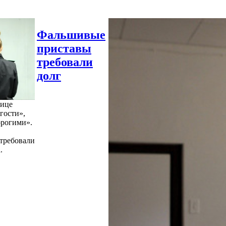
Фальшивые
приставы
требовали
долг
нице
гости»,
орогими».
требовали
.