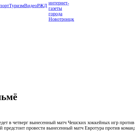
порт
Туризм
Видео
РЖД
льмё
дет в четверг вынесенный матч Чешских хоккейных игр против к
й предстоит провести вынесенный матч Евротура против команды