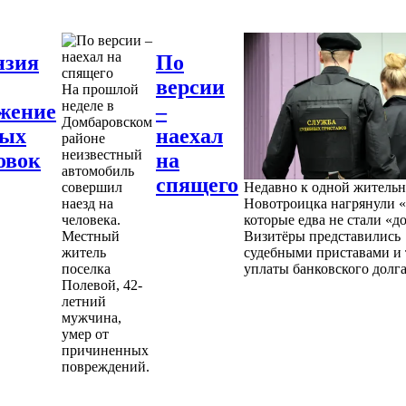
нзия
По
версии
На прошлой
неделе в
жение
–
Домбаровском
ных
наехал
районе
неизвестный
овок
на
автомобиль
спящего
совершил
Недавно к одной житель
наезд на
Новотроицка нагрянули «
человека.
которые едва не стали «д
Местный
Визитёры представились
житель
судебными приставами и 
поселка
уплаты банковского долга
Полевой, 42-
летний
мужчина,
умер от
причиненных
повреждений.