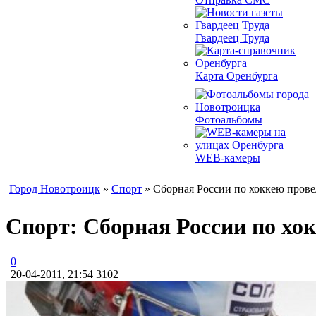
Гвардеец Труда
Карта Оренбурга
Фотоальбомы
WEB-камеры
Город Новотроицк
»
Спорт
» Сборная России по хоккею прове
Спорт: Сборная России по хо
0
20-04-2011, 21:54
3102