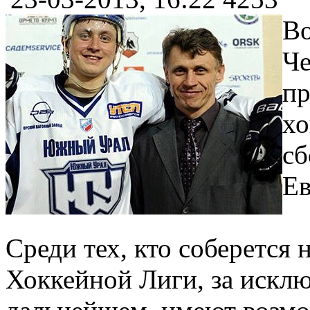
Во
Че
пр
хо
сб
Ев
Среди тех, кто соберется
Хоккейной Лиги, за исклю