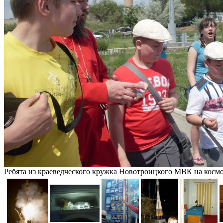
Ребята из краеведческого кружка Новотроицкого МВК на косм