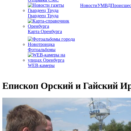
Новости
УМВД
Происшес
Гвардеец Труда
Карта Оренбурга
Фотоальбомы
WEB-камеры
Епископ Орский и Гайский Ир